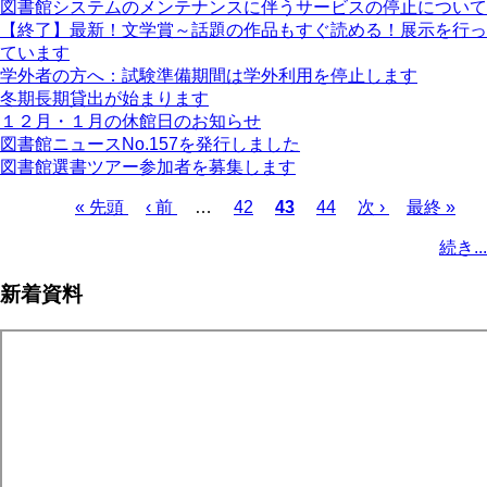
図書館システムのメンテナンスに伴うサービスの停止について
【終了】最新！文学賞～話題の作品もすぐ読める！展示を行っ
ています
学外者の方へ：試験準備期間は学外利用を停止します
冬期長期貸出が始まります
１２月・１月の休館日のお知らせ
図書館ニュースNo.157を発行しました
図書館選書ツアー参加者を募集します
先
« 先頭
前
‹ 前
…
ペ
42
カ
43
ペ
44
次
次 ›
最
最終 »
頭
ペ
ー
レ
ー
ペ
終
ペ
続き...
ペ
ー
ジ
ン
ジ
ー
ペ
ー
ー
ジ
ト
ジ
ー
ジ
新着資料
ジ
ペ
ジ
送
ー
り
ジ