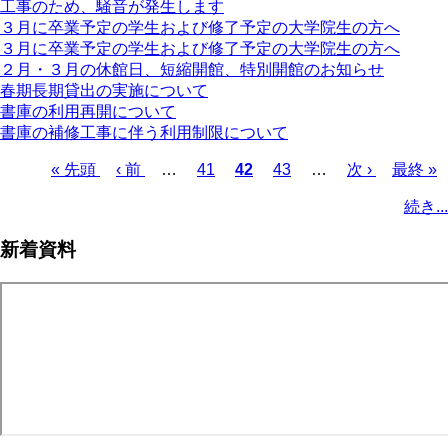
工事のため、騒音が発生します
３月に卒業予定の学生および修了予定の大学院生の方へ
３月に卒業予定の学生および修了予定の大学院生の方へ
２月・３月の休館日、短縮開館、特別開館のお知らせ
春期長期貸出の実施について
書庫の利用再開について
書庫の補修工事に伴う利用制限について
先
« 先頭
前
‹ 前
…
ペ
41
カ
42
ペ
43
…
次
次 ›
最
最終 »
頭
ペ
ー
レ
ー
ペ
終
ペ
続き...
ペ
ー
ジ
ン
ジ
ー
ペ
ー
ー
ジ
ト
ジ
ー
ジ
新着資料
ジ
ペ
ジ
送
ー
り
ジ