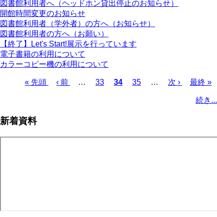
図書館利用者へ（ヘッドホン貸出停止のお知らせ）
開館時間変更のお知らせ
図書館利用者（学外者）の方へ（お知らせ）
図書館利用者の方へ（お願い）
【終了】Let's Start!展示を行っています
電子書籍の利用について
カラーコピー機の利用について
先
« 先頭
前
‹ 前
…
ペ
33
カ
34
ペ
35
…
次
次 ›
最
最終 »
頭
ペ
ー
レ
ー
ペ
終
ペ
続き...
ペ
ー
ジ
ン
ジ
ー
ペ
ー
ー
ジ
ト
ジ
ー
ジ
新着資料
ジ
ペ
ジ
送
ー
り
ジ