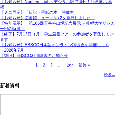
【お知らせ】Northern Lights デジタル版で復刊！記念展示 再
掲
【ミニ展示】「日記・手紙の本」開催中！
【お知らせ】図書館ニュースNo.2を発行しました！
【特別展示】 第106回天皇杯出場記念展示 ～札幌大学サッカ
ー部の軌跡～
【終了】7月13日（月）学生選書ツアーの参加者を募集してい
ます
【お知らせ】EBSCO日本語オンライン講習会を開催します
（2026年7月）
【復旧】EBSCO利用障害のお知らせ
カ
1
ペ
2
ペ
3
…
次
次 ›
最
最終 »
レ
ー
ー
ペ
終
ペ
続き...
ン
ジ
ジ
ー
ペ
ー
ト
ジ
ー
ジ
新着資料
ペ
ジ
送
ー
り
ジ