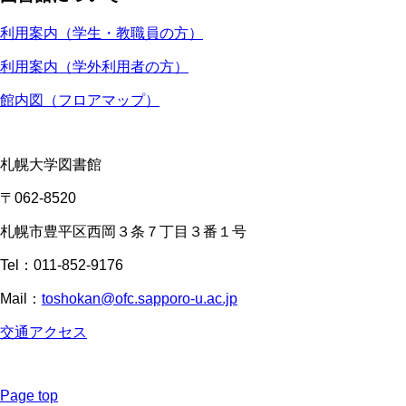
利用案内（学生・教職員の方）
利用案内（学外利用者の方）
館内図（フロアマップ）
札幌大学図書館
〒062-8520
札幌市豊平区西岡３条７丁目３番１号
Tel：011-852-9176
Mail：
toshokan@ofc.sapporo-u.ac.jp
交通アクセス
Page top