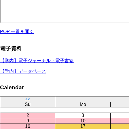
POP 一覧を開く
電子資料
【学内】電子ジャーナル・電子書籍
【学内】データベース
Calendar
<<
Su
Mo
2
3
9
10
16
17