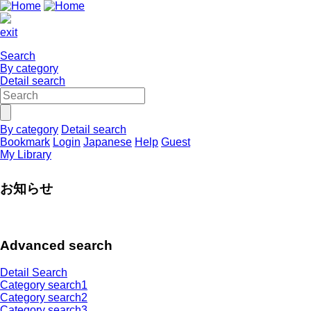
exit
Search
By category
Detail search
By category
Detail search
Bookmark
Login
Japanese
Help
Guest
My Library
お知らせ
Advanced search
Detail Search
Category search1
Category search2
Category search3