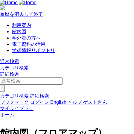
履歴を消去して終了
利用案内
館内図
学外者の方へ
電子資料の活用
学術情報リポジトリ
通常検索
カテゴリ検索
詳細検索
カテゴリ検索
詳細検索
ブックマーク
ログイン
English
ヘルプ
ゲストさん
マイライブラリ
ホーム
館内図（フロアマップ）