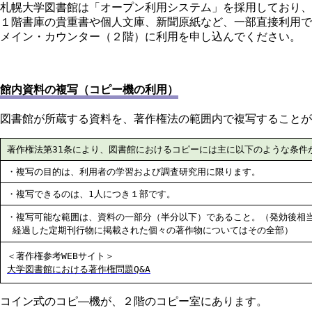
札幌大学図書館は「オープン利用システム」を採用しており、
１階書庫の貴重書や個人文庫、新聞原紙など、一部直接利用で
メイン・カウンター（２階）に利用を申し込んでください。
館内資料の複写（コピー機の利用）
図書館が所蔵する資料を、著作権法の範囲内で複写することが
著作権法第31条により、図書館におけるコピーには主に以下のような条件
・複写の目的は、利用者の学習および調査研究用に限ります。
・複写できるのは、1人につき１部です。
・複写可能な範囲は、資料の一部分（半分以下）であること。（発効後相
経過した定期刊行物に掲載された個々の著作物についてはその全部）
＜著作権参考WEBサイト＞
大学図書館における著作権問題Q&A
コイン式のコピ―機が、２階のコピー室にあります。