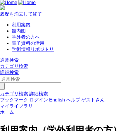
履歴を消去して終了
利用案内
館内図
学外者の方へ
電子資料の活用
学術情報リポジトリ
通常検索
カテゴリ検索
詳細検索
カテゴリ検索
詳細検索
ブックマーク
ログイン
English
ヘルプ
ゲストさん
マイライブラリ
ホーム
利用案内（学外利用者の方）