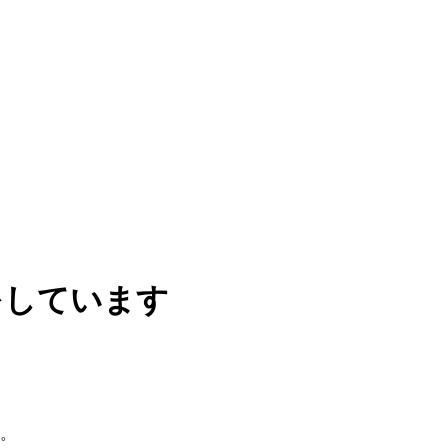
をしています
。