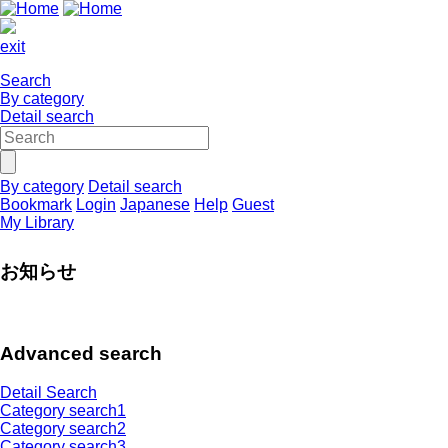
exit
Search
By category
Detail search
By category
Detail search
Bookmark
Login
Japanese
Help
Guest
My Library
お知らせ
Advanced search
Detail Search
Category search1
Category search2
Category search3