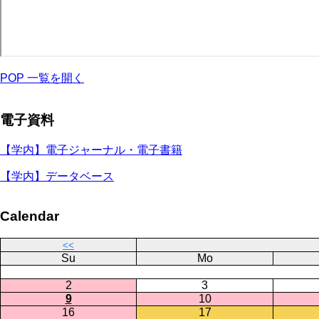
POP 一覧を開く
電子資料
【学内】電子ジャーナル・電子書籍
【学内】データベース
Calendar
<<
Su
Mo
2
3
9
10
16
17