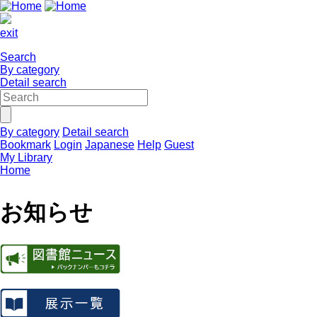
exit
Search
By category
Detail search
By category
Detail search
Bookmark
Login
Japanese
Help
Guest
My Library
Home
お知らせ