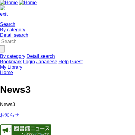
exit
Search
By category
Detail search
By category
Detail search
Bookmark
Login
Japanese
Help
Guest
My Library
Home
News3
News3
お知らせ