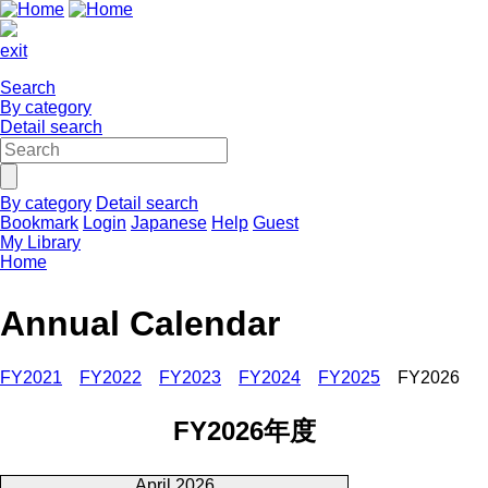
exit
Search
By category
Detail search
By category
Detail search
Bookmark
Login
Japanese
Help
Guest
My Library
Home
Annual Calendar
FY2021
FY2022
FY2023
FY2024
FY2025
FY2026
FY2026年度
April 2026