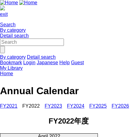
exit
Search
By category
Detail search
By category
Detail search
Bookmark
Login
Japanese
Help
Guest
My Library
Home
Annual Calendar
FY2021
FY2022
FY2023
FY2024
FY2025
FY2026
FY2022年度
April 2022