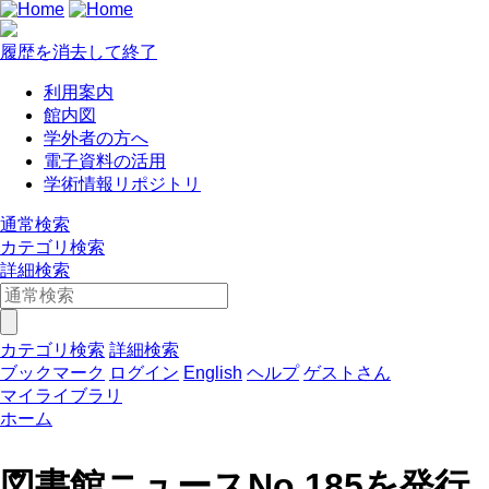
履歴を消去して終了
利用案内
館内図
学外者の方へ
電子資料の活用
学術情報リポジトリ
通常検索
カテゴリ検索
詳細検索
カテゴリ検索
詳細検索
ブックマーク
ログイン
English
ヘルプ
ゲストさん
マイライブラリ
ホーム
図書館ニュースNo.185を発行