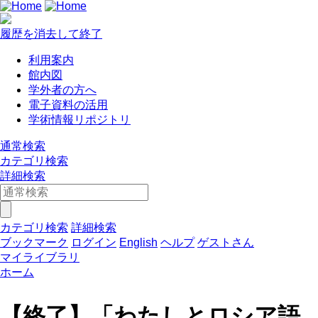
履歴を消去して終了
利用案内
館内図
学外者の方へ
電子資料の活用
学術情報リポジトリ
通常検索
カテゴリ検索
詳細検索
カテゴリ検索
詳細検索
ブックマーク
ログイン
English
ヘルプ
ゲストさん
マイライブラリ
ホーム
【終了】「わたしとロシア語