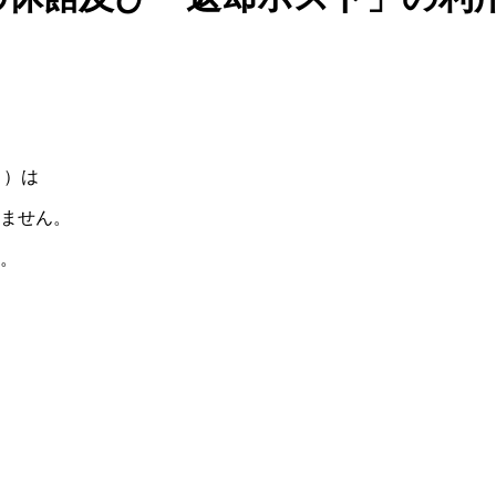
））は
ません。
。