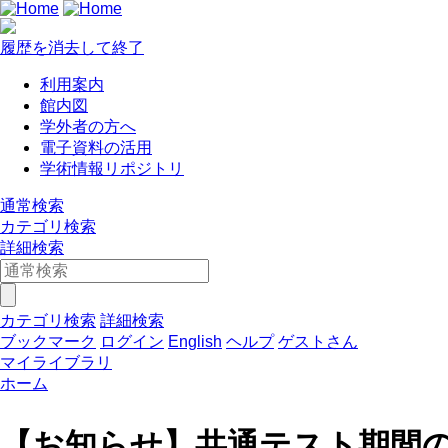
履歴を消去して終了
利用案内
館内図
学外者の方へ
電子資料の活用
学術情報リポジトリ
通常検索
カテゴリ検索
詳細検索
カテゴリ検索
詳細検索
ブックマーク
ログイン
English
ヘルプ
ゲストさん
マイライブラリ
ホーム
【お知らせ】共通テスト期間