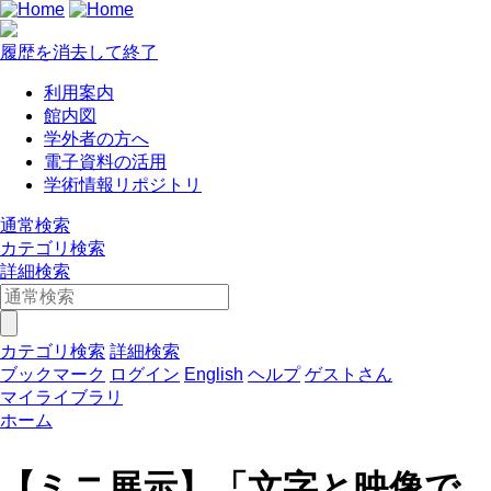
履歴を消去して終了
利用案内
館内図
学外者の方へ
電子資料の活用
学術情報リポジトリ
通常検索
カテゴリ検索
詳細検索
カテゴリ検索
詳細検索
ブックマーク
ログイン
English
ヘルプ
ゲストさん
マイライブラリ
ホーム
【ミニ展示】「文字と映像で