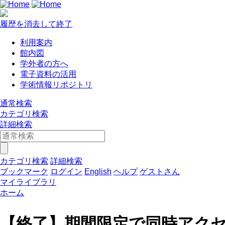
履歴を消去して終了
利用案内
館内図
学外者の方へ
電子資料の活用
学術情報リポジトリ
通常検索
カテゴリ検索
詳細検索
カテゴリ検索
詳細検索
ブックマーク
ログイン
English
ヘルプ
ゲストさん
マイライブラリ
ホーム
【終了】期間限定で同時アク