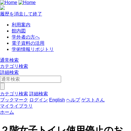
履歴を消去して終了
利用案内
館内図
学外者の方へ
電子資料の活用
学術情報リポジトリ
通常検索
カテゴリ検索
詳細検索
カテゴリ検索
詳細検索
ブックマーク
ログイン
English
ヘルプ
ゲストさん
マイライブラリ
ホーム
２階女子トイレ使用停止のお