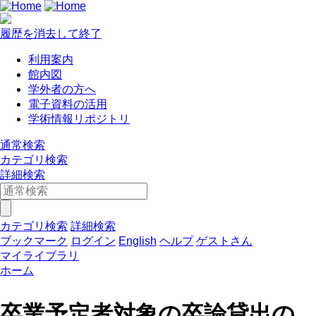
履歴を消去して終了
利用案内
館内図
学外者の方へ
電子資料の活用
学術情報リポジトリ
通常検索
カテゴリ検索
詳細検索
カテゴリ検索
詳細検索
ブックマーク
ログイン
English
ヘルプ
ゲストさん
マイライブラリ
ホーム
卒業予定者対象の卒論貸出の