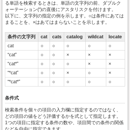
る単語を検索するときは、単語の文字列の前、ダブルク
ォーテーション(“)の直後にアスタリスクを付けます。
以下に、文字列の指定の例を示します。○は条件にあては
まることを、×はあてはまらないことを示します。
条件の文字列
cat
cats
catalog
wildcat
locate
cat
○
○
○
○
○
“cat”
○
○
×
×
×
“cat*”
○
○
○
×
×
“*cat”
○
○
×
○
×
“*cat*”
○
○
○
○
○
条件式
検索条件を個々の項目の入力欄に指定するのではなく、
どの項目の値をどう評価するかを式として指定します。
1つの項目に指定する条件の数や、項目間での条件の関係
などを自由に指定できます。