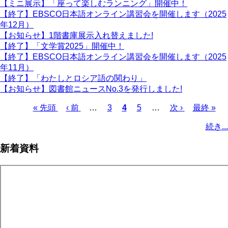
【ミニ展示】「座って楽しむランニング」開催中！
【終了】EBSCO日本語オンライン講習会を開催します（2025
年12月）
【お知らせ】1階書庫展示入れ替えました!
【終了】「文学賞2025」開催中！
【終了】EBSCO日本語オンライン講習会を開催します（2025
年11月）
【終了】「わたしとロシア語の関わり」
【お知らせ】図書館ニュースNo.3を発行しました!
先
« 先頭
前
‹ 前
…
ペ
3
カ
4
ペ
5
…
次
次 ›
最
最終 »
頭
ペ
ー
レ
ー
ペ
終
ペ
続き...
ペ
ー
ジ
ン
ジ
ー
ペ
ー
ー
ジ
ト
ジ
ー
ジ
新着資料
ジ
ペ
ジ
送
ー
り
ジ