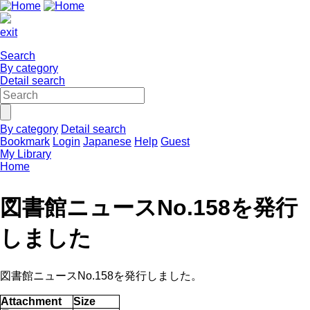
exit
Search
By category
Detail search
By category
Detail search
Bookmark
Login
Japanese
Help
Guest
My Library
Home
図書館ニュースNo.158を発行
しました
図書館ニュースNo.158を発行しました。
Attachment
Size