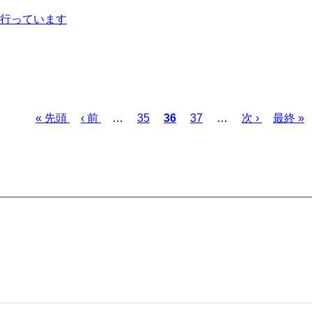
行っています
先
« 先頭
前
‹ 前
…
ペ
35
カ
36
ペ
37
…
次
次 ›
最
最終 »
頭
ペ
ー
レ
ー
ペ
終
ペ
ー
ジ
ン
ジ
ー
ペ
ー
ジ
ト
ジ
ー
ジ
ペ
ジ
ー
ジ