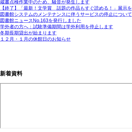
蔵書点検作業中のため、騒音が発生します
【終了】「最新！文学賞 話題の作品もすぐ読める！」展示を
図書館システムのメンテナンスに伴うサービスの停止について
図書館ニュースNo.163を発行しました
学外者の方へ：試験準備期間は学外利用を停止します
冬期長期貸出が始まります
１２月・１月の休館日のお知らせ
ペ
ー
ジ
新着資料
送
り