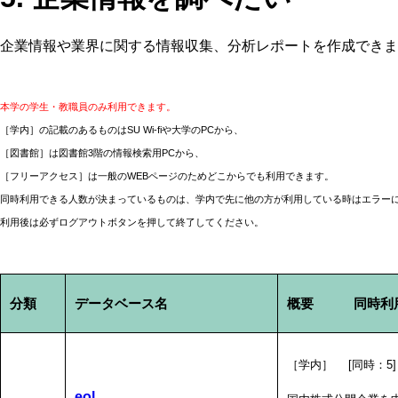
企業情報や業界に関する情報収集、分析レポートを作成できま
本学の学生・教職員のみ利用できます。
［学内］の記載のあるものはSU Wi-fiや大学のPCから、
［図書館］は図書館3階の情報検索用PCから、
［フリーアクセス］は一般のWEBページのためどこからでも利用できます。
同時利用できる人数が決まっているものは、学内で先に他の方が利用している時はエラー
利用後は必ずログアウトボタンを押して終了してください。
分類
データベース名
概要 同時利用
［学内］ [同時：5
eol