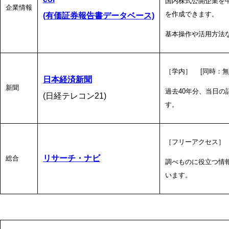
国内株式公開企業を
企業情報
を作成できます。
(有価証券報告書データベース)
基本操作や活用方法など
［学内］ [同時：無
日本経済新聞
新聞
過去40年分、当日
(日経テレコン21)
す。
［フリーアクセス］
リサーチ・ナビ
総合
調べものに役立つ情
います。