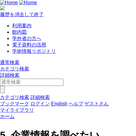
履歴を消去して終了
利用案内
館内図
学外者の方へ
電子資料の活用
学術情報リポジトリ
通常検索
カテゴリ検索
詳細検索
カテゴリ検索
詳細検索
ブックマーク
ログイン
English
ヘルプ
ゲストさん
マイライブラリ
ホーム
5. 企業情報を調べたい