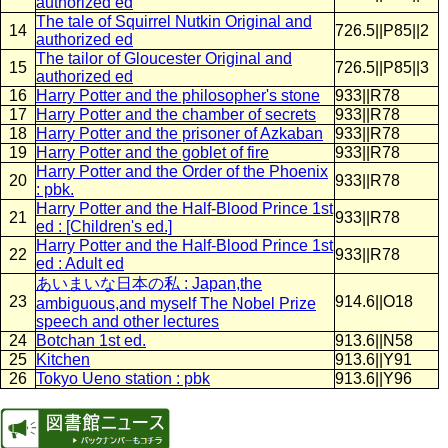
authorized ed
The tale of Squirrel Nutkin Original and
14
726.5||P85||2
authorized ed
The tailor of Gloucester Original and
15
726.5||P85||3
authorized ed
16
Harry Potter and the philosopher's stone
933||R78
17
Harry Potter and the chamber of secrets
933||R78
18
Harry Potter and the prisoner of Azkaban
933||R78
19
Harry Potter and the goblet of fire
933||R78
Harry Potter and the Order of the Phoenix
20
933||R78
: pbk.
Harry Potter and the Half-Blood Prince 1st
21
933||R78
ed : [Children's ed.]
Harry Potter and the Half-Blood Prince 1st
22
933||R78
ed : Adult ed
あいまいな日本の私 : Japan,the
23
914.6||O18
ambiguous,and myself The Nobel Prize
speech and other lectures
24
Botchan 1st ed.
913.6||N58
25
Kitchen
913.6||Y91
26
Tokyo Ueno station : pbk
913.6||Y96