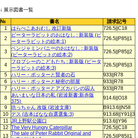
↓ 展示図書一覧
№
書名
請求記号
1
はらぺこあおむし 改訂新版
726.5||C18
ピーターラビットのおはなし : 新装版 (ピ
2
726.5||P85||1
ーターラビットの絵本:1)
ベンジャミンバニーのおはなし : 新装版
3
726.5||P85||2
(ピーターラビットの絵本:2)
フロプシーのこどもたち : 新装版 (ピータ
4
726.5||P85||3
ーラビットの絵本:3)
5
ハリー・ポッターと賢者の石
933||R78
6
ハリー・ポッターと秘密の部屋
933||R78
7
ハリー・ポッターとアズカバンの囚人
933||R78
あいまいな日本の私 (岩波新書:新赤版
8
914.6||O18
375)
9
坊っちゃん 改版 (岩波文庫)
B913.6||N58
10
デス (吉本ばなな自選選集:3)
913.68||Y91||3
11
JR上野駅公園口
913.6||Y96
12
The Very Hungry Caterpillar
726.5||C18
The tale of Peter Rabbit Original and
13
726.5||P85||1