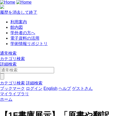
履歴を消去して終了
利用案内
館内図
学外者の方へ
電子資料の活用
学術情報リポジトリ
通常検索
カテゴリ検索
詳細検索
カテゴリ検索
詳細検索
ブックマーク
ログイン
English
ヘルプ
ゲストさん
マイライブラリ
ホーム
【1F書庫展示】「原書や翻訳