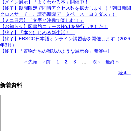
【メイン展示】「よくわかる本」開催中！
【終了】期間限定で同時アクセス数を拡大します（「朝日新聞
クロスサーチ」、読売新聞データベース「ヨミダス」）
【ミニ展示】「文字と映像で楽しむ！」
【お知らせ】図書館ニュースNo.1を発行しました！
【終了】「本とはじめる新生活！」
【終了】EBSCO日本語オンライン講習会を開催します（2026
年3月）
【終了】「置物たちの雑誌のような展示会」開催中!
先
« 先頭
前
‹ 前
ペ
1
カ
2
ペ
3
…
次
次 ›
最
最終 »
頭
ペ
ー
レ
ー
ペ
終
ペ
続き...
ペ
ー
ジ
ン
ジ
ー
ペ
ー
ー
ジ
ト
ジ
ー
ジ
新着資料
ジ
ペ
ジ
送
ー
り
ジ