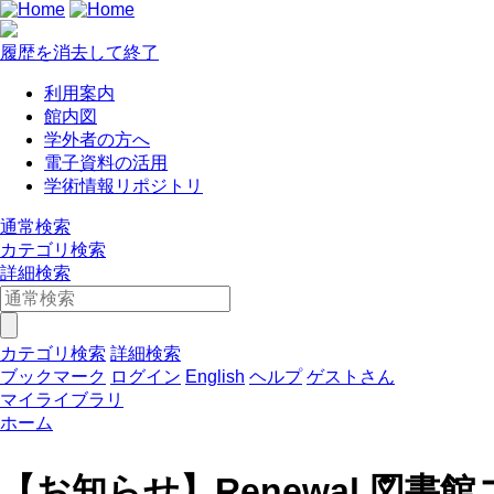
履歴を消去して終了
利用案内
館内図
学外者の方へ
電子資料の活用
学術情報リポジトリ
通常検索
カテゴリ検索
詳細検索
カテゴリ検索
詳細検索
ブックマーク
ログイン
English
ヘルプ
ゲストさん
マイライブラリ
ホーム
【お知らせ】Renewal 図書