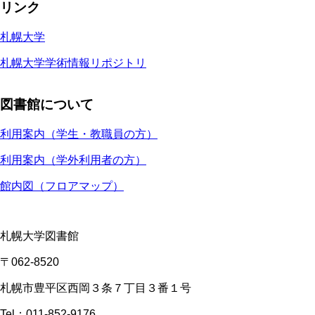
リンク
札幌大学
札幌大学学術情報リポジトリ
図書館について
利用案内（学生・教職員の方）
利用案内（学外利用者の方）
館内図（フロアマップ）
札幌大学図書館
〒062-8520
札幌市豊平区西岡３条７丁目３番１号
Tel：011-852-9176