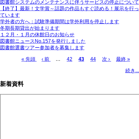
図書館システムのメンテナンスに伴うサービスの停止について
【終了】最新！文学賞～話題の作品もすぐ読める！展示を行っ
ています
学外者の方へ：試験準備期間は学外利用を停止します
冬期長期貸出が始まります
１２月・１月の休館日のお知らせ
図書館ニュースNo.157を発行しました
図書館選書ツアー参加者を募集します
先
« 先頭
前
‹ 前
…
ペ
42
カ
43
ペ
44
次
次 ›
最
最終 »
頭
ペ
ー
レ
ー
ペ
終
ペ
続き...
ペ
ー
ジ
ン
ジ
ー
ペ
ー
ー
ジ
ト
ジ
ー
ジ
新着資料
ジ
ペ
ジ
送
ー
り
ジ