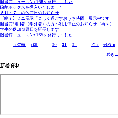
図書館ニュースNo.166を発行しました
除菌ボックスを導入いたしました
６月・７月の休館日のお知らせ
【終了】ミニ展示「楽しく過ごすおうち時間」展示中です。
図書館利用者（学外者）の方へ利用停止のお知らせ（再掲）
学生の返却期限日を延長します
図書館ニュースNo.165を発行しました
先
« 先頭
前
‹ 前
…
ペ
30
カ
31
ペ
32
…
次
次 ›
最
最終 »
頭
ペ
ー
レ
ー
ペ
終
ペ
続き...
ペ
ー
ジ
ン
ジ
ー
ペ
ー
ー
ジ
ト
ジ
ー
ジ
新着資料
ジ
ペ
ジ
送
ー
り
ジ