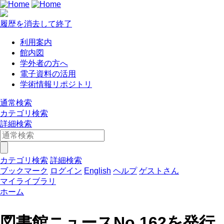
履歴を消去して終了
利用案内
館内図
学外者の方へ
電子資料の活用
学術情報リポジトリ
通常検索
カテゴリ検索
詳細検索
カテゴリ検索
詳細検索
ブックマーク
ログイン
English
ヘルプ
ゲストさん
マイライブラリ
ホーム
図書館ニュースNo.162を発行