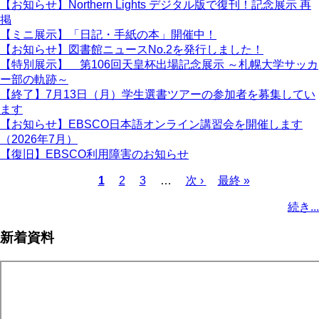
【お知らせ】Northern Lights デジタル版で復刊！記念展示 再
掲
【ミニ展示】「日記・手紙の本」開催中！
【お知らせ】図書館ニュースNo.2を発行しました！
【特別展示】 第106回天皇杯出場記念展示 ～札幌大学サッカ
ー部の軌跡～
【終了】7月13日（月）学生選書ツアーの参加者を募集してい
ます
【お知らせ】EBSCO日本語オンライン講習会を開催します
（2026年7月）
【復旧】EBSCO利用障害のお知らせ
カ
1
ペ
2
ペ
3
…
次
次 ›
最
最終 »
レ
ー
ー
ペ
終
ペ
続き...
ン
ジ
ジ
ー
ペ
ー
ト
ジ
ー
ジ
新着資料
ペ
ジ
送
ー
り
ジ