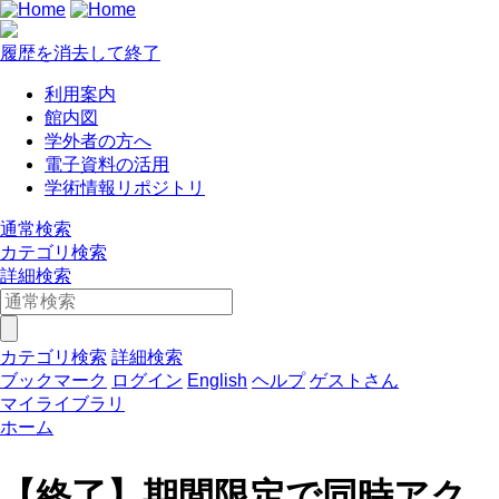
履歴を消去して終了
利用案内
館内図
学外者の方へ
電子資料の活用
学術情報リポジトリ
通常検索
カテゴリ検索
詳細検索
カテゴリ検索
詳細検索
ブックマーク
ログイン
English
ヘルプ
ゲストさん
マイライブラリ
ホーム
【終了】期間限定で同時アク