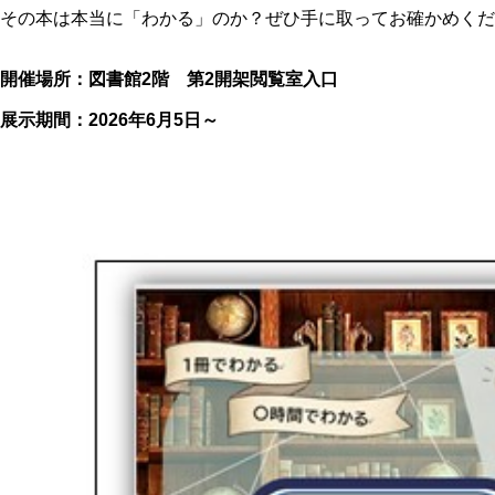
その本は本当に「わかる」のか？ぜひ手に取ってお確かめくだ
開催場所：図書館
2
階 第
2
開架閲覧室入口
展示期間：
2026
年6月5日～