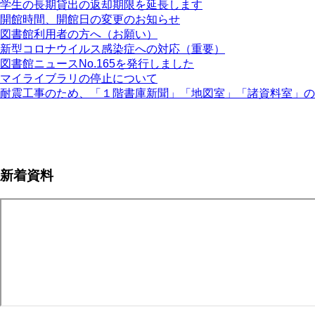
学生の長期貸出の返却期限を延長します
開館時間、開館日の変更のお知らせ
図書館利用者の方へ（お願い）
新型コロナウイルス感染症への対応（重要）
図書館ニュースNo.165を発行しました
マイライブラリの停止について
耐震工事のため、「１階書庫新聞」「地図室」「諸資料室」の
ペ
ー
ジ
新着資料
送
り