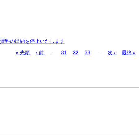
資料の出納を停止いたします
先
« 先頭
前
‹ 前
…
ペ
31
カ
32
ペ
33
…
次
次 ›
最
最終 »
頭
ペ
ー
レ
ー
ペ
終
ペ
ー
ジ
ン
ジ
ー
ペ
ー
ジ
ト
ジ
ー
ジ
ペ
ジ
ー
ジ