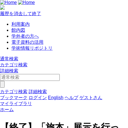
履歴を消去して終了
利用案内
館内図
学外者の方へ
電子資料の活用
学術情報リポジトリ
通常検索
カテゴリ検索
詳細検索
カテゴリ検索
詳細検索
ブックマーク
ログイン
English
ヘルプ
ゲストさん
マイライブラリ
ホーム
【終了】「旅本」展示を行っ