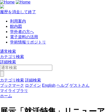
履歴を消去して終了
利用案内
館内図
学外者の方へ
電子資料の活用
学術情報リポジトリ
通常検索
カテゴリ検索
詳細検索
カテゴリ検索
詳細検索
ブックマーク
ログイン
English
ヘルプ
ゲストさん
マイライブラリ
ホーム
展示「就活特集」リニューア