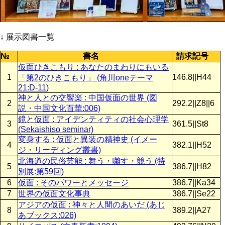
↓ 展示図書一覧
№
書名
請求記号
仮面ひきこもり : あなたのまわりにもいる
1
146.8||H44
「第2のひきこもり」 (角川oneテーマ
21:D-11)
神と人との交響楽 : 中国仮面の世界 (図
2
292.2||Z8||6
説・中国文化百華:006)
鏡と仮面 : アイデンティティの社会心理学
3
361.5||St8
(Sekaishiso seminar)
変身する : 仮面と異装の精神史 (イメー
4
382.1||H52
ジ・リーディング叢書)
北海道の民俗芸能 : 舞う・囃す・競う (特
5
386.7||H82
別展:第59回)
6
仮面 : そのパワーとメッセージ
386.7||Ka34
7
世界の仮面文化事典
386.7||Se22
アジアの仮面 : 神々と人間のあいだ (あじ
8
389.2||A27
あブックス:026)