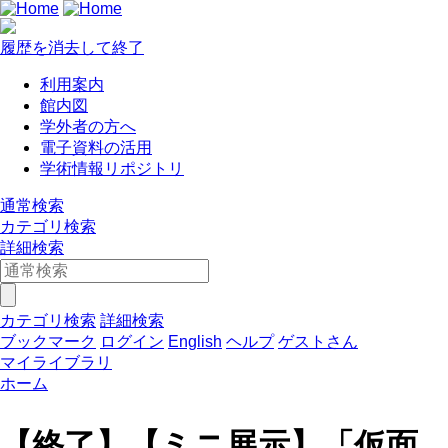
履歴を消去して終了
利用案内
館内図
学外者の方へ
電子資料の活用
学術情報リポジトリ
通常検索
カテゴリ検索
詳細検索
カテゴリ検索
詳細検索
ブックマーク
ログイン
English
ヘルプ
ゲストさん
マイライブラリ
ホーム
【終了】【ミニ展示】「仮面