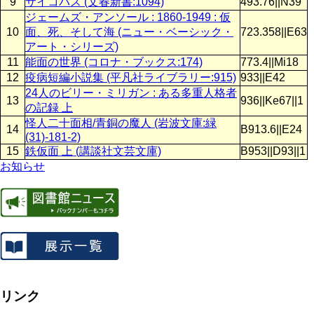
9
サイコパス (文春新書:1094)
493.76||N39
ジェームズ・アンソール : 1860-1949 : 仮
10
面、死、そして海 (ニュー・ベーシック・
723.358||E63
アート・シリーズ)
11
能面の世界 (コロナ・ブックス:174)
773.4||Mi18
12
疫病短編小説集 (平凡社ライブラリー:915)
933||E42
24人のビリー・ミリガン : ある多重人格者
13
936||Ke67||1
の記録 上
怪人二十面相/青銅の魔人 (岩波文庫:緑
14
B913.6||E24
(31)-181-2)
15
鉄仮面 上 (講談社文芸文庫)
B953||D93||1
お知らせ
リンク