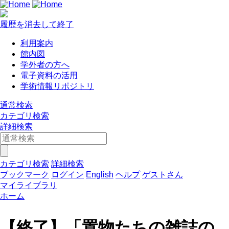
履歴を消去して終了
利用案内
館内図
学外者の方へ
電子資料の活用
学術情報リポジトリ
通常検索
カテゴリ検索
詳細検索
カテゴリ検索
詳細検索
ブックマーク
ログイン
English
ヘルプ
ゲストさん
マイライブラリ
ホーム
【終了】「置物たちの雑誌の