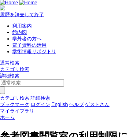
履歴を消去して終了
利用案内
館内図
学外者の方へ
電子資料の活用
学術情報リポジトリ
通常検索
カテゴリ検索
詳細検索
カテゴリ検索
詳細検索
ブックマーク
ログイン
English
ヘルプ
ゲストさん
マイライブラリ
ホーム
参考図書閲覧室の利用制限に