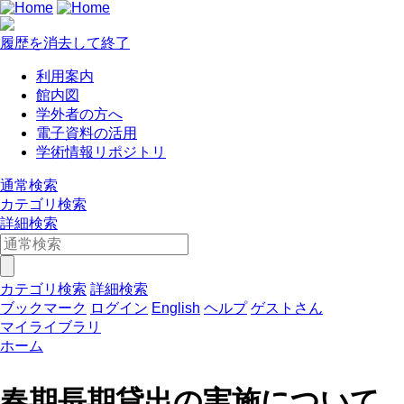
履歴を消去して終了
利用案内
館内図
学外者の方へ
電子資料の活用
学術情報リポジトリ
通常検索
カテゴリ検索
詳細検索
カテゴリ検索
詳細検索
ブックマーク
ログイン
English
ヘルプ
ゲストさん
マイライブラリ
ホーム
春期長期貸出の実施について