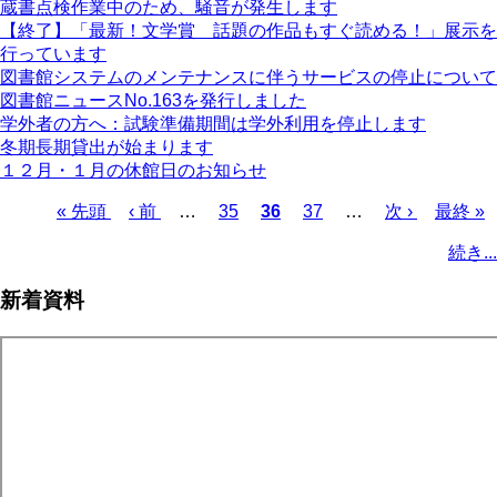
蔵書点検作業中のため、騒音が発生します
【終了】「最新！文学賞 話題の作品もすぐ読める！」展示を
行っています
図書館システムのメンテナンスに伴うサービスの停止について
図書館ニュースNo.163を発行しました
学外者の方へ：試験準備期間は学外利用を停止します
冬期長期貸出が始まります
１２月・１月の休館日のお知らせ
先
« 先頭
前
‹ 前
…
ペ
35
カ
36
ペ
37
…
次
次 ›
最
最終 »
頭
ペ
ー
レ
ー
ペ
終
ペ
続き...
ペ
ー
ジ
ン
ジ
ー
ペ
ー
ー
ジ
ト
ジ
ー
ジ
新着資料
ジ
ペ
ジ
送
ー
り
ジ