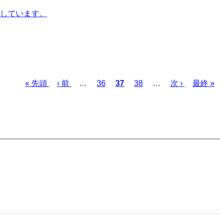
しています。
先
« 先頭
前
‹ 前
…
ペ
36
カ
37
ペ
38
…
次
次 ›
最
最終 »
頭
ペ
ー
レ
ー
ペ
終
ペ
ー
ジ
ン
ジ
ー
ペ
ー
ジ
ト
ジ
ー
ジ
ペ
ジ
ー
ジ