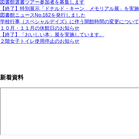
図書館選書ツアー参加者を募集します
【終了】特別展示「ドナルド・キーン メモリアル展」を実施
図書館ニュースNo.162を発行しました
学校行事（スペシャルデイズ）に伴う開館時間の変更について
１０月・１１月の休館日のお知らせ
【終了】「おいしい本」展を実施しています。
２階女子トイレ使用停止のお知らせ
ペ
ー
ジ
新着資料
送
り