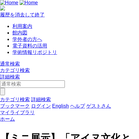
履歴を消去して終了
利用案内
館内図
学外者の方へ
電子資料の活用
学術情報リポジトリ
通常検索
カテゴリ検索
詳細検索
カテゴリ検索
詳細検索
ブックマーク
ログイン
English
ヘルプ
ゲストさん
マイライブラリ
ホーム
【ミニ展示】「アイヌ文化と