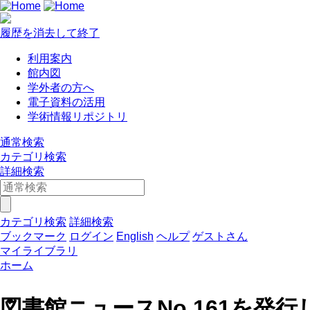
履歴を消去して終了
利用案内
館内図
学外者の方へ
電子資料の活用
学術情報リポジトリ
通常検索
カテゴリ検索
詳細検索
カテゴリ検索
詳細検索
ブックマーク
ログイン
English
ヘルプ
ゲストさん
マイライブラリ
ホーム
図書館ニュースNo.161を発